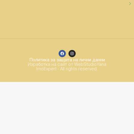
Политика за защита на лични данни
Изработка на сайт от WebStudioYana
ImoExpert - All rights reserved.