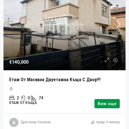
€140,000
Етаж От Масивна Двуетажна Къща С Двор!!!
2
0
74
ЕТАЖ ОТ КЪЩА
Виж още
Драгомир Казаков
преди 4 месеца