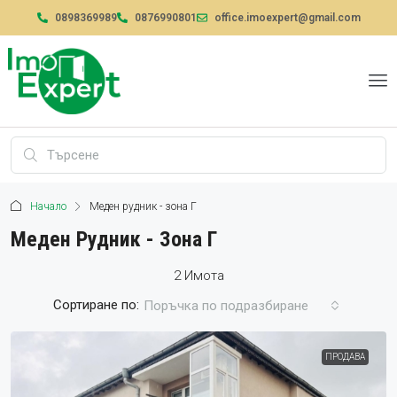
0898369989
0876990801
office.imoexpert@gmail.com
Начало
Меден рудник - зона Г
Меден Рудник - Зона Г
2 Имотa
Сортиране по:
Поръчка по подразбиране
ПРОДАВА