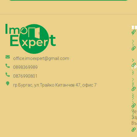
Т
К
К
П
office.imoexpert@gmail.com
Г
0898369989
0876990801
гр.Бургас, ул.Трайко Китанчев 47, офис 7
Че
За
Въ