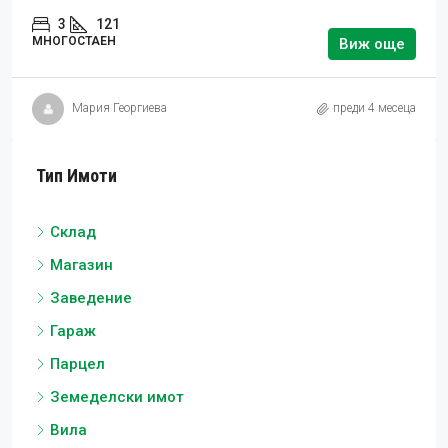
3
121
МНОГОСТАЕН
Виж още
Мария Георгиева
преди 4 месеца
Тип Имоти
Склад
Магазин
Заведение
Гараж
Парцел
Земеделски имот
Вила