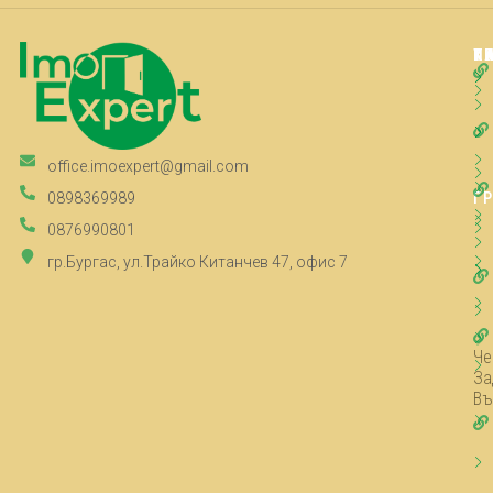
Т
К
К
П
office.imoexpert@gmail.com
Г
0898369989
0876990801
гр.Бургас, ул.Трайко Китанчев 47, офис 7
Че
За
Въ