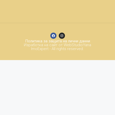
Политика за защита на лични данни
Изработка на сайт от WebStudioYana
ImoExpert - All rights reserved.