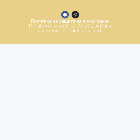
Политика за защита на лични данни
Изработка на сайт от WebStudioYana
ImoExpert - All rights reserved.