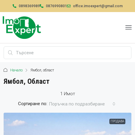
0898369989
0876990801
office.imoexpert@gmail.com
Начало
Ямбол, област
Ямбол, Област
1 Имот
Сортиране по:
Поръчка по подразбиране
ПРОДАВА