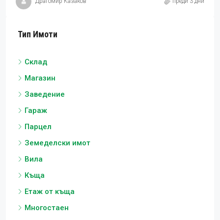
Драгомир Казаков
преди 3 дни
Тип Имоти
Склад
Магазин
Заведение
Гараж
Парцел
Земеделски имот
Вила
Къща
Етаж от къща
Многостаен