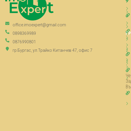
office.imoexpert@gmail.com
Г
0898369989
0876990801
гр.Бургас, ул.Трайко Китанчев 47, офис 7
Че
За
Въ