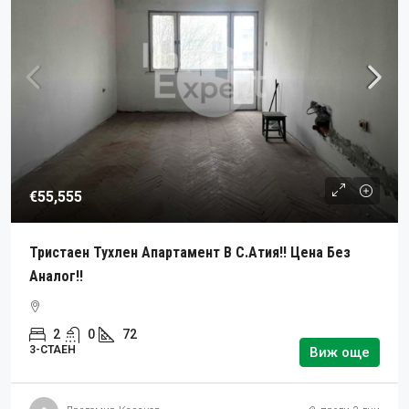
€55,555
Тристаен Тухлен Апартамент В С.Атия!! Цена Без
Аналог!!
2
0
72
3-СТАЕН
Виж още