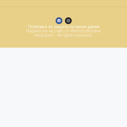
Политика за защита на лични данни
Изработка на сайт от WebStudioYana
ImoExpert - All rights reserved.