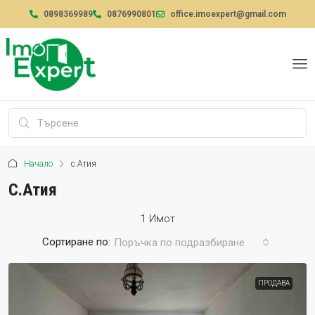
0898369989
0876990801
office.imoexpert@gmail.com
Начало
с.Атия
С.Атия
1 Имот
Сортиране по:
Поръчка по подразбиране
ПРОДАВА