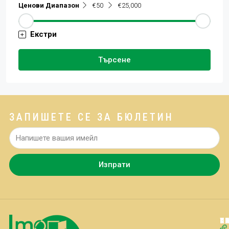
Ценови Диапазон
€50
€25,000
Екстри
Търсене
ЗАПИШЕТЕ СЕ ЗА БЮЛЕТИН
Изпрати
Т
К
К
П