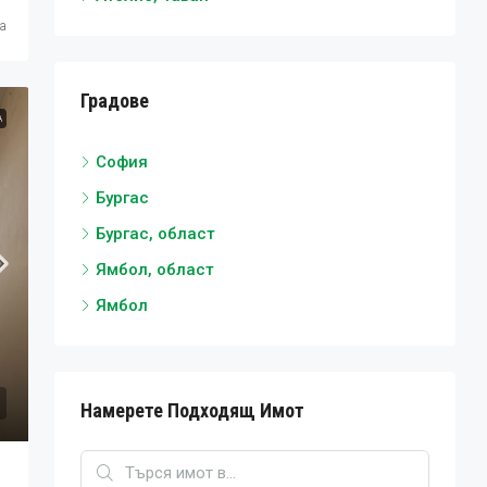
ца
Градове
А
София
Бургас
Бургас, област
Ямбол, област
Ямбол
Намерете Подходящ Имот
-