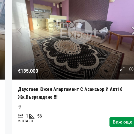
€135,000
Двустаен Южен Апартамент С Асансьор И Акт16
Жк.Възраждане !!!
1
56
2-СТАЕН
Виж още