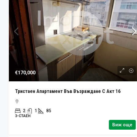
€170,000
Тристаен Апартамент Във Възраждане С Акт 16
2
1
85
3-СТАЕН
Виж още