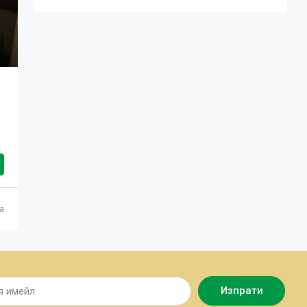
а
Изпрати