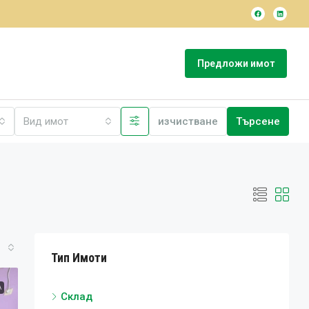
Предложи имот
Вид имот
изчистване
Търсене
Тип Имоти
А
Склад