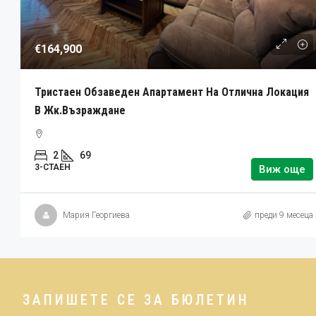
€164,900
Тристаен Обзаведен Апартамент На Отлична Локация
В Жк.Възраждане
2
69
3-СТАЕН
Виж още
Мария Георгиева
преди 9 месеца
ЗАПИШЕТЕ СЕ ЗА БЮЛЕТИН