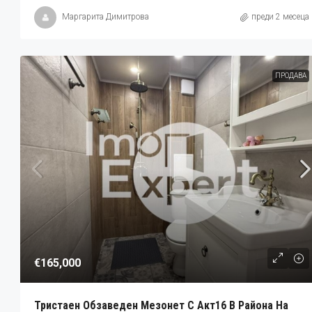
Маргарита Димитрова
преди 2 месеца
ПРОДАВА
€165,000
Тристаен Обзаведен Мезонет С Акт16 В Района На