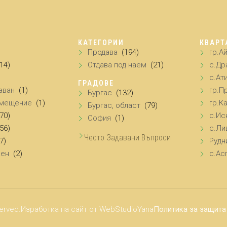
КАТЕГОРИИ
КВАРТ
Продава
(194)
гр.А
(14)
Отдава под наем
(21)
с.Др
с.Ат
ГРАДОВЕ
аван
(1)
гр.П
Бургас
(132)
омещение
(1)
гр.К
Бургас, област
(79)
(70)
с.Ис
София
(1)
(56)
с.Ли
Често Задавани Въпроси
7)
Рудн
аен
(2)
с.Ас
served.
Изработка на сайт от WebStudioYana
Политика за защита