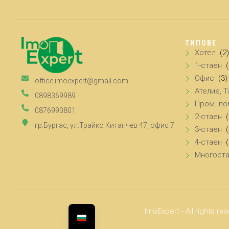
ТИПОВЕ
Хотел
(2)
1-стаен
Офис
(3)
office.imoexpert@gmail.com
Ателие, Т
0898369989
Пром. п
0876990801
2-стаен
гр.Бургас, ул.Трайко Китанчев 47, офис 7
3-стаен
4-стаен
(
Многост
ImoExpert - All rights re