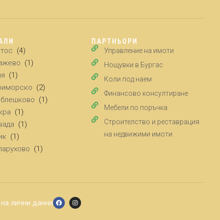
АЛИ
ПАРТНЬОРИ
йтос
(4)
Управление на имоти
ажево
(1)
Нощувки в Бургас
ия
(1)
Коли под наем
риморско
(2)
Финансово консултиране
аблешково
(1)
Мебели по поръчка
кра
(1)
Строителство и реставрация
вада
(1)
на недвижими имоти
ик
(1)
парухово
(1)
 на лични данни