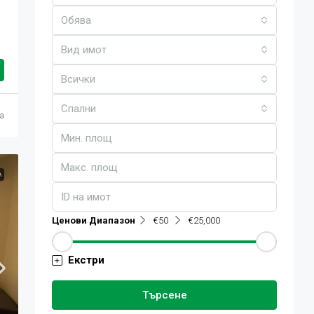
Обява
Вид имот
Всички
Спални
ца
А
Ценови Диапазон
€50
€25,000
Екстри
Търсене