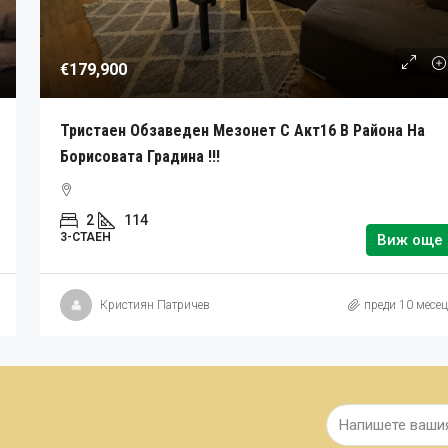
€179,900
Тристаен Обзаведен Мезонет С Акт16 В Района На
Борисовата Градина !!!
2
114
3-СТАЕН
Виж още
Кристиян Патричев
преди 10 месец