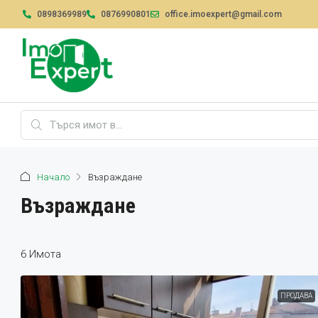
0898369989
0876990801
office.imoexpert@gmail.com
Начало
Възраждане
Възраждане
6 Имотa
ПРОДАВА