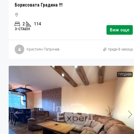
Борисовата Градина !!!
2
114
3-СТАЕН
Виж още
Кристиян Патричев
преди 8 месеца
ПРОДАВА