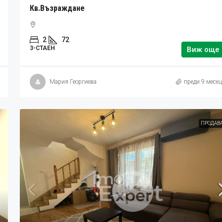
Кв.Възраждане
2
72
3-СТАЕН
Виж още
Мария Георгиева
преди 9 месе
ПРОДАВ