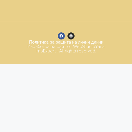
Политика за защита на лични данни
Изработка на сайт от WebStudioYana
ImoExpert - All rights reserved.