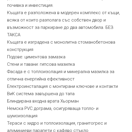
почивка и инвестиция.
Къщата е разположена в модерен комплекс от къщи,
всяка от които разполага със собствен двор и
възможност за паркиране до два автомобила. БЕЗ
ТАКСА
Къщата е изградена с монолитна стоманобетонова
конструкция
Подове: циментова замазка
Стени и тавани: гипсова мазилка
Фасада е с топлоизолация и минерална мазилка за
отлична енергийна ефективност
Електроинсталация с монтирани ключове и контакти
ВиК система завършена до тапа
Блиндирана входна врата Хьорман
Немска PVC дограма, осигуряваща топло- и
шумоизолация
Тераси с хидро и топлоизолация, гранитогрес и
алуминиеви парапети с кафяво стъкло