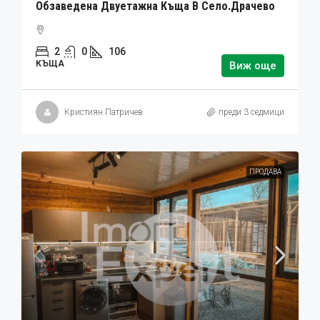
Обзаведена Двуетажна Къща В Село.Драчево
2
0
106
КЪЩА
Виж още
Кристиян Патричев
преди 3 седмици
ПРОДАВА