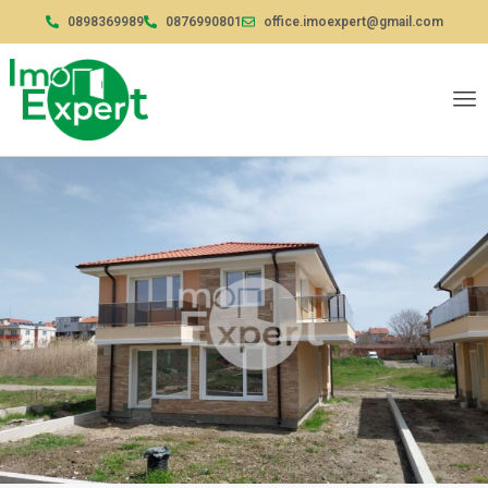
0898369989
0876990801
office.imoexpert@gmail.com