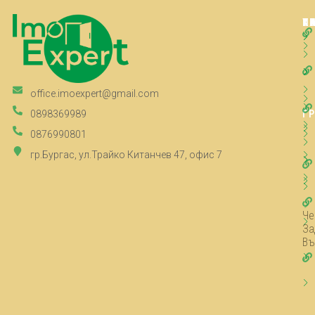
Т
К
К
П
office.imoexpert@gmail.com
Г
0898369989
0876990801
гр.Бургас, ул.Трайко Китанчев 47, офис 7
Че
За
Въ