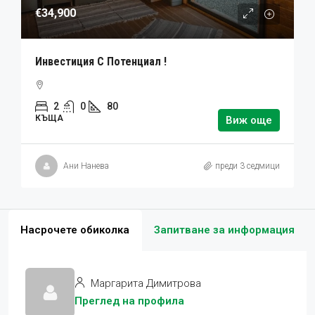
€34,900
Инвестиция С Потенциал !
2
0
80
КЪЩА
Виж още
Ани Нанева
преди 3 седмици
Насрочете обиколка
Запитване за информация
Маргарита Димитрова
Преглед на профила