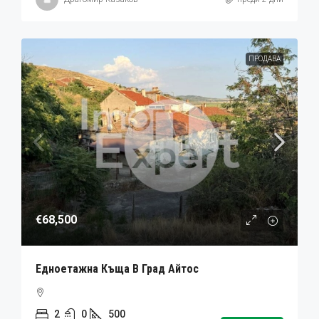
ПРОДАВА
€68,500
Едноетажна Къща В Град Айтос
2
0
500