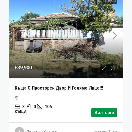
ПРОДАВА
€39,900
Къща С Просторен Двор И Голямо Лице!!!
3
0
106
КЪЩА
Виж още
Драгомир Казаков
преди 2 дни