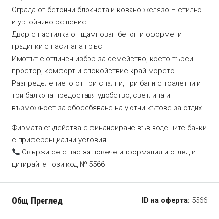
Ограда от бетонни блокчета и ковано желязо – стилно
и устойчиво решение
Двор с настилка от щампован бетон и оформени
градинки с насипана пръст
Имотът е отличен избор за семейство, което търси
простор, комфорт и спокойствие край морето.
Разпределението от три спални, три бани с тоалетни и
три балкона предоставя удобство, светлина и
възможност за обособяване на уютни кътове за отдих.
Фирмата съдейства с финансиране във водещите банки
с приференциални условия.
Свържи се с нас за повече информация и оглед и
цитирайте този код № 5566
Общ Преглед
ID на оферта:
5566