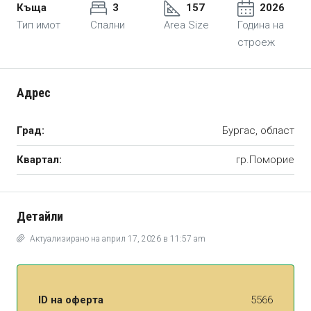
Къща
3
157
2026
Тип имот
Спални
Area Size
Година на
строеж
Адрес
Град:
Бургас, област
Квартал:
гр.Поморие
Детайли
Актуализирано на април 17, 2026 в 11:57 am
ID на оферта
5566