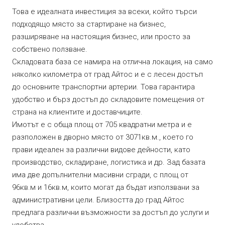
Това е идеалната инвестиция за всеки, който търси
подходящо място за стартиране на бизнес,
разширяване на настоящия бизнес, или просто за
собствено ползване.
Складовата база се намира на отлична локация, на само
няколко километра от град Айтос и е с лесен достъп
до основните транспортни артерии. Това гарантира
удобство и бърз достъп до складовите помещения от
страна на клиентите и доставчиците.
Имотът е с обща площ от 705 квадратни метра и е
разположен в дворно място от 3071кв.м., което го
прави идеален за различни видове дейности, като
производство, складиране, логистика и др. Зад базата
има две допълнителни масивни сгради, с площ от
96кв.м и 16кв.м, които могат да бъдат използвани за
административни цели. Близостта до град Айтос
предлага различни възможности за достъп до услуги и