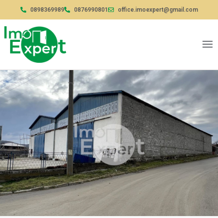
0898369989
0876990801
office.imoexpert@gmail.com