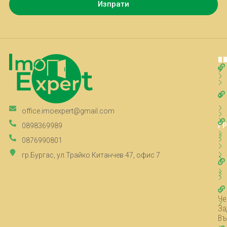
Изпрати
Т
К
К
П
office.imoexpert@gmail.com
Г
0898369989
0876990801
гр.Бургас, ул.Трайко Китанчев 47, офис 7
Че
За
Въ