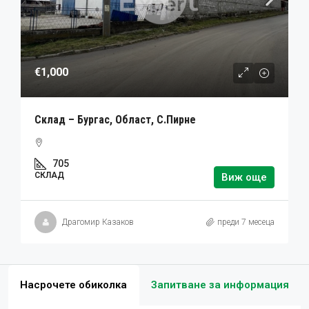
€1,000
Склад – Бургас, Област, С.Пирне
705
СКЛАД
Виж още
Драгомир Казаков
преди 7 месеца
Насрочете обиколка
Запитване за информация