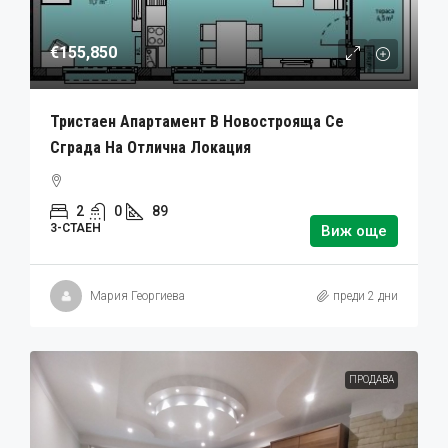
€155,850
Тристаен Апартамент В Новострояща Се
Сграда На Отлична Локация
2
0
89
3-СТАЕН
Виж още
Мария Георгиева
преди 2 дни
ПРОДАВА