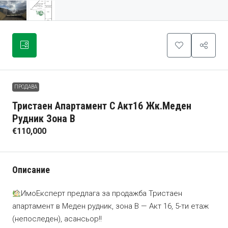
ПРОДАВА
Тристаен Апартамент С Акт16 Жк.Меден
Рудник Зона В
€110,000
Описание
ИмоЕксперт предлага за продажба Тристаен
апартамент в Меден рудник, зона В — Акт 16, 5-ти етаж
(непоследен), асансьор!!