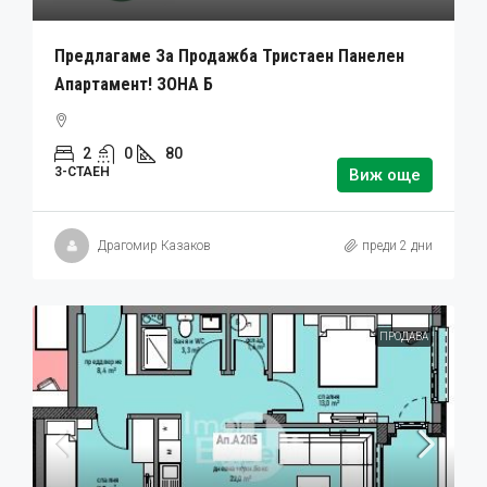
Предлагаме За Продажба Тристаен Панелен
Апартамент! ЗОНА Б
2
0
80
3-СТАЕН
Виж още
Драгомир Казаков
преди 2 дни
ПРОДАВА