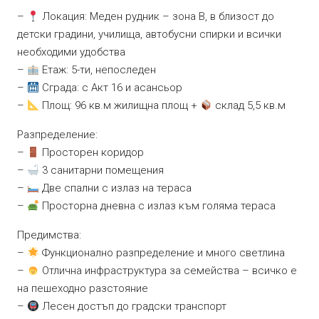
–
Локация: Меден рудник – зона В, в близост до
детски градини, училища, автобусни спирки и всички
необходими удобства
–
Етаж: 5-ти, непоследен
–
Сграда: с Акт 16 и асансьор
–
Площ: 96 кв.м жилищна площ +
склад 5,5 кв.м
Разпределение:
–
Просторен коридор
–
3 санитарни помещения
–
Две спални с излаз на тераса
–
Просторна дневна с излаз към голяма тераса
Предимства:
–
Функционално разпределение и много светлина
–
Отлична инфраструктура за семейства – всичко е
на пешеходно разстояние
–
Лесен достъп до градски транспорт