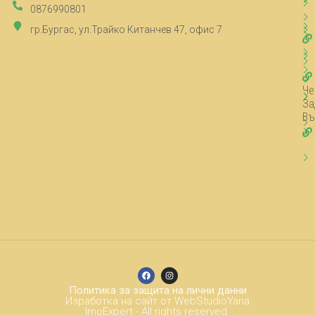
0876990801
гр.Бургас, ул.Трайко Китанчев 47, офис 7
Че
За
Въ
Политика за защита на лични данни
Изработка на сайт от WebStudioYana
ImoExpert - All rights reserved.