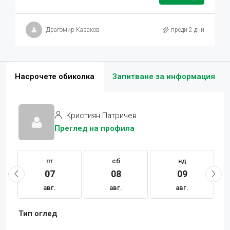
Драгомир Казаков
преди 2 дни
Насрочете обиколка
Запитване за информация
Кристиян Патричев
Преглед на профила
пт
сб
нд
07
08
09
авг.
авг.
авг.
Тип оглед