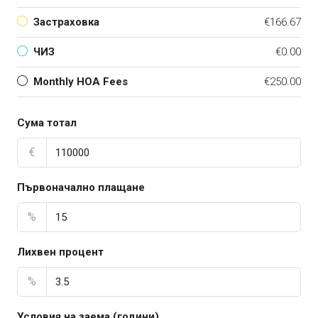
Застраховка
€166.67
ЧИЗ
€0.00
Monthly HOA Fees
€250.00
Сума тотал
€
Първоначално плащане
%
Лихвен процент
%
Условия на заема (години)