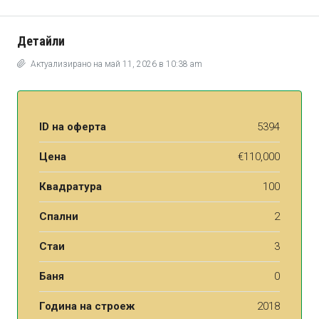
Детайли
Актуализирано на май 11, 2026 в 10:38 am
ID на оферта
5394
Цена
€110,000
Квадратура
100
Спални
2
Стаи
3
Баня
0
Година на строеж
2018