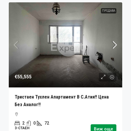
ПРОДАВА
€55,555
Тристаен Тухлен Апартамент В С.Атия!! Цена
Без Аналог!!
2
0
72
3-СТАЕН
Виж още