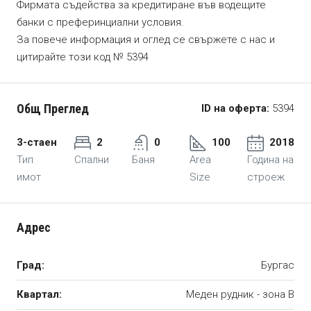
Фирмата съдейства за кредитиране във водещите
банки с преферинциални условия.
За повече информация и оглед се свържете с нас и
цитирайте този код № 5394
Общ Преглед
ID на оферта:
5394
3-стаен
2
0
100
2018
Тип
Спални
Баня
Area
Година на
имот
Size
строеж
Адрес
Град:
Бургас
Квартал:
Меден рудник - зона В