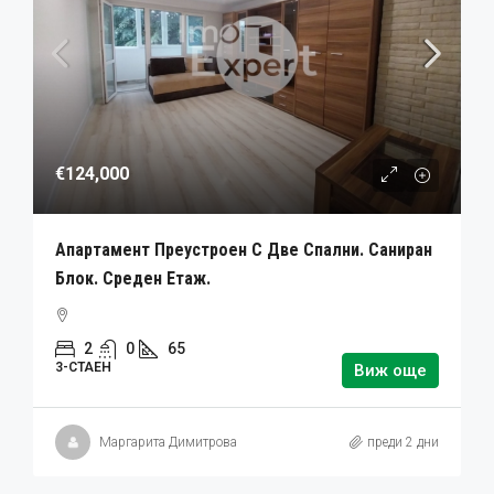
€124,000
Апартамент Преустроен С Две Спални. Саниран
Блок. Среден Етаж.
2
0
65
3-СТАЕН
Виж още
Маргарита Димитрова
преди 2 дни