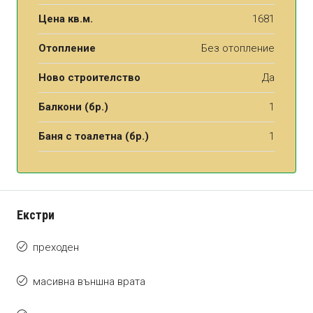
Цена кв.м.
1681
Отопление
Без отопление
Ново строителство
Да
Балкони (бр.)
1
Баня с тоалетна (бр.)
1
Екстри
преходен
масивна външна врата