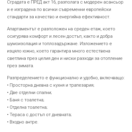
Сградата е ПРЕД акт 16, разполага с модерен асансьор
и е изградена по всички съвременни европейски
стандарти за качество и енергийна ефективност.
Апартаментът е разположен на среден етаж, което
осигурява комфорт и лесен достъп, както и добра
шумоизолация и топлозадържане. Изложението е
изцяло южно, което гарантира много естествена
светлина през целия ден и ниски разходи за отопление
през зимата.
Разпределението е функционално и удобно, включващо:
• Просторна дневна с кухня и трапезария;
• Две отделни спални;
• Баня с тоалетна;
• Отделна тоалетна;
• Тераса с достъп от дневната;
• Входно антре.