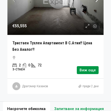
€55,555
Тристаен Тухлен Апартамент В С.Атия!! Цена
Без Аналог!!
2
0
72
3-СТАЕН
Виж още
Драгомир Казаков
преди 2 дни
Насрочете обиколка
Запитване за информация