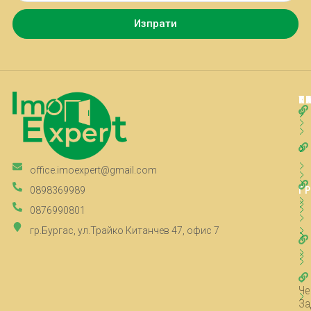
Изпрати
Т
К
К
П
office.imoexpert@gmail.com
Г
0898369989
0876990801
гр.Бургас, ул.Трайко Китанчев 47, офис 7
Че
За