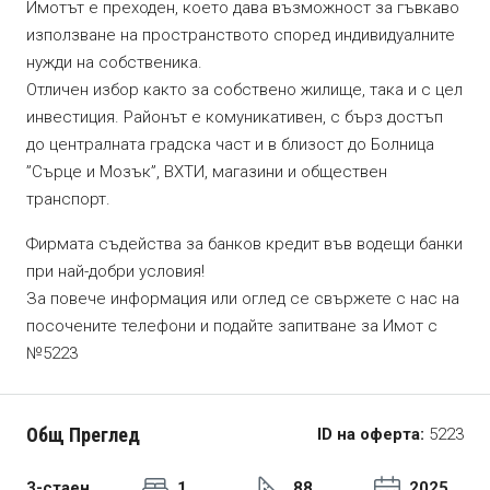
Имотът е преходен, което дава възможност за гъвкаво
използване на пространството според индивидуалните
нужди на собственика.
Отличен избор както за собствено жилище, така и с цел
инвестиция. Районът е комуникативен, с бърз достъп
до централната градска част и в близост до Болница
”Сърце и Мозък”, ВХТИ, магазини и обществен
транспорт.
Фирмата съдейства за банков кредит във водещи банки
при най-добри условия!
За повече информация или оглед се свържете с нас на
посочените телефони и подайте запитване за Имот с
№5223
Общ Преглед
ID на оферта:
5223
3-стаен
1
88
2025