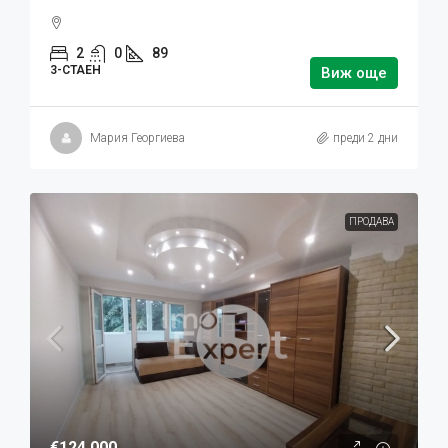
2
0
89
3-СТАЕН
Виж още
Мария Георгиева
преди 2 дни
ПРОДАВА
€124,000