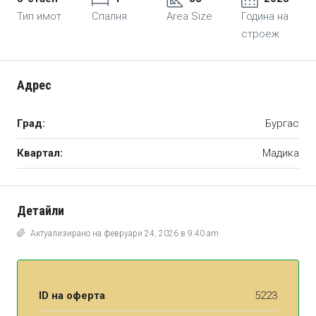
Тип имот
Спалня
Area Size
Година на
строеж
Адрес
Град:
Бургас
Квартал:
Мадика
Детайли
Актуализирано на февруари 24, 2026 в 9:40 am
ID на оферта
5223