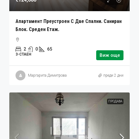
Апартамент Преустроен С Две Спални. Саниран
Блок. Среден Етаж.
2
0
65
3-СТАЕН
Виж още
Маргарита Димитрова
преди 2 дни
ПРОДАВА