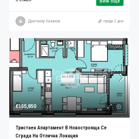
3-СТАЕН
Виж още
Драгомир Казаков
преди 2 дни
ПРОДАВА
€155,850
Тристаен Апартамент В Новострояща Се
Сграда На Отлична Локация