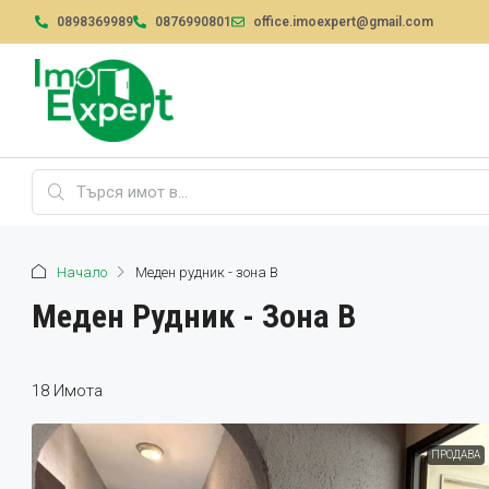
0898369989
0876990801
office.imoexpert@gmail.com
Начало
Меден рудник - зона В
Меден Рудник - Зона В
18 Имотa
ПРОДАВА