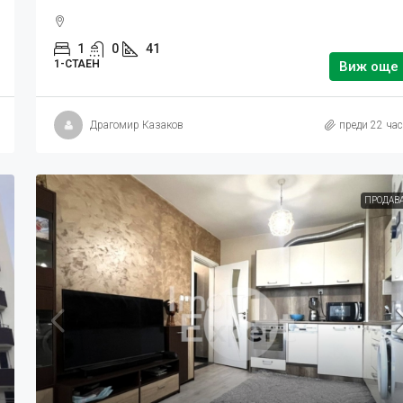
1
0
41
1-СТАЕН
Виж още
Драгомир Казаков
преди 22 ча
ПРОДАВ