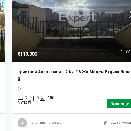
€110,000
Тристаен Апартамент С Акт16 Жк.Меден Рудник Зона
В
2
0
100
3-СТАЕН
Виж още
Кристиян Патричев
преди 3 месе