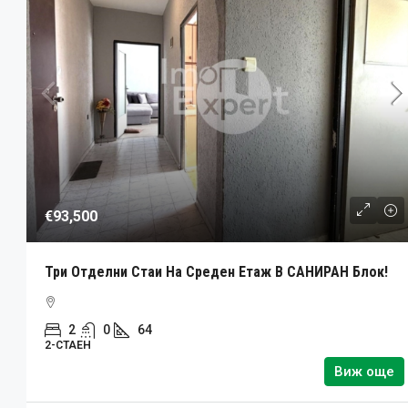
€93,500
Три Отделни Стаи На Среден Етаж В САНИРАН Блок!
2
0
64
2-СТАЕН
Виж още