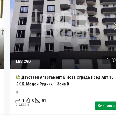
€88,290
Двустаен Апартамент В Нова Сграда Пред Акт 16
-ж.к. Меден Рудник – Зона В
1
0
81
2-СТАЕН
Виж още