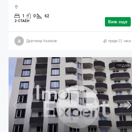
1
0
62
2-СТАЕН
Виж още
Драгомир Казаков
преди 22 часа
ПРОДАВА