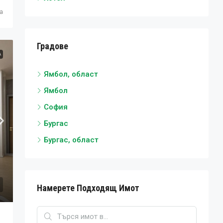
са
Градове
А
Ямбол, област
Ямбол
София
Бургас
Бургас, област
Намерете Подходящ Имот