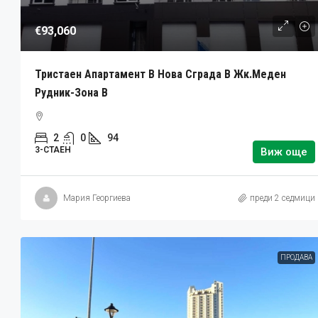
€93,060
Тристаен Апартамент В Нова Сграда В Жк.Меден
Рудник-Зона В
2
0
94
3-СТАЕН
Виж още
Мария Георгиева
преди 2 седмици
ПРОДАВА