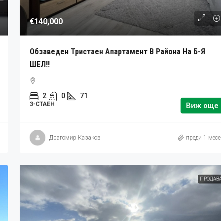
€140,000
Обзаведен Тристаен Апартамент В Района На Б-Я
ШЕЛ!!
2
0
71
3-СТАЕН
Виж още
Драгомир Казаков
преди 1 мес
ПРОДАВ