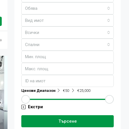
Обява
Вид имот
Всички
са
Спални
А
Ценови Диапазон
€50
€25,000
Екстри
Търсене