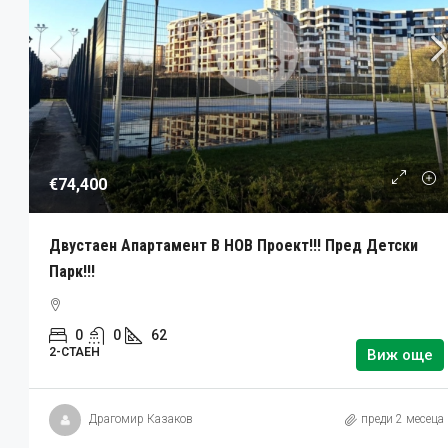
€74,400
Двустаен Апартамент В НОВ Проект!!! Пред Детски
Парк!!!
0
0
62
2-СТАЕН
Виж още
Драгомир Казаков
преди 2 месеца