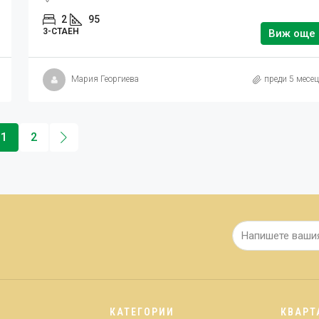
2
95
3-СТАЕН
Виж още
Мария Георгиева
преди 5 месе
1
2
КАТЕГОРИИ
КВАРТ