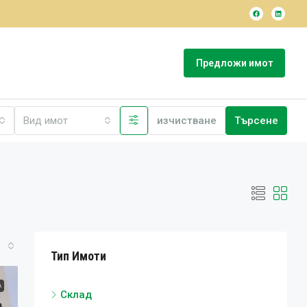
Предложи имот
Вид имот
изчистване
Търсене
Тип Имоти
А
Склад