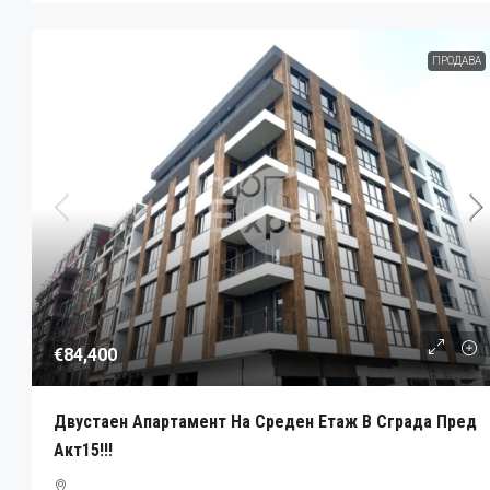
ПРОДАВА
€84,400
Двустаен Апартамент На Среден Етаж В Сграда Пред
Акт15!!!