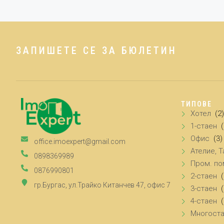
ЗАПИШЕТЕ СЕ ЗА БЮЛЕТИН
ТИПОВЕ
Хотел
(2)
1-стаен
Офис
(3)
office.imoexpert@gmail.com
Ателие, Т
0898369989
Пром. п
0876990801
2-стаен
гр.Бургас, ул.Трайко Китанчев 47, офис 7
3-стаен
4-стаен
(
Многост