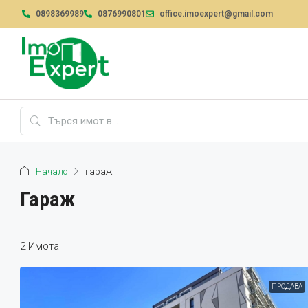
0898369989
0876990801
office.imoexpert@gmail.com
Начало
гараж
Гараж
2 Имотa
ПРОДАВА