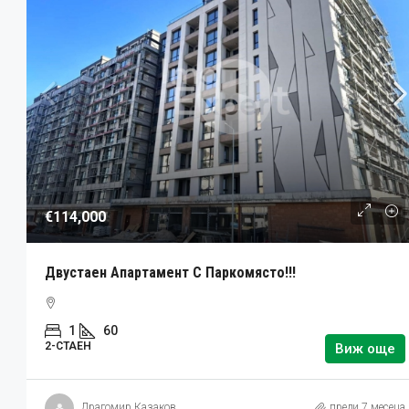
€114,000
Двустаен Апартамент С Паркомясто!!!
1
60
2-СТАЕН
Виж още
Драгомир Казаков
преди 7 месеца