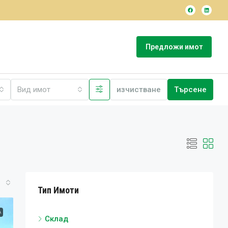
Предложи имот
Вид имот
изчистване
Търсене
Тип Имоти
А
Склад