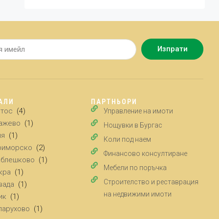
Изпрати
АЛИ
ПАРТНЬОРИ
йтос
(4)
Управление на имоти
ажево
(1)
Нощувки в Бургас
ия
(1)
Коли под наем
риморско
(2)
Финансово консултиране
аблешково
(1)
Мебели по поръчка
кра
(1)
Строителство и реставрация
вада
(1)
на недвижими имоти
ик
(1)
парухово
(1)