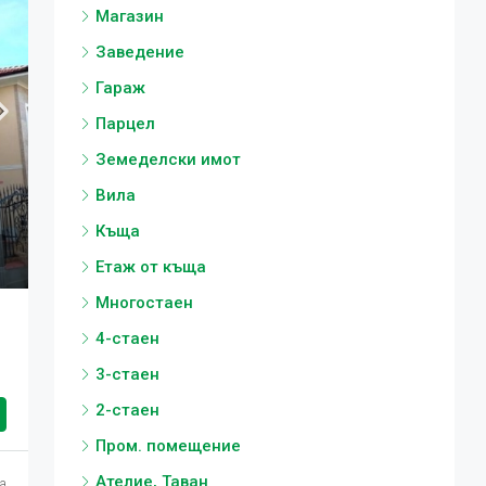
Магазин
Заведение
Гараж
Парцел
Земеделски имот
Вила
Къща
Етаж от къща
Многостаен
4-стаен
3-стаен
2-стаен
Пром. помещение
Ателие, Таван
а