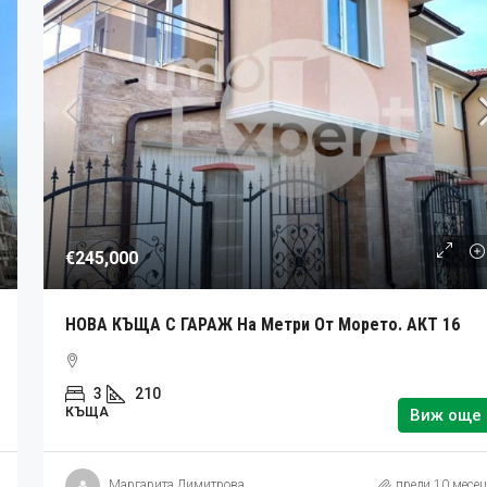
€245,000
НОВА КЪЩА С ГАРАЖ На Метри От Морето. АКТ 16
3
210
КЪЩА
Виж още
Маргарита Димитрова
преди 10 месец