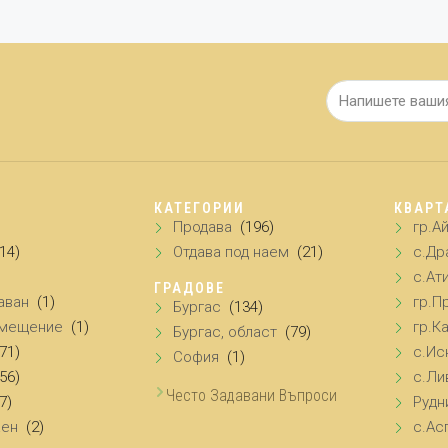
КАТЕГОРИИ
КВАРТ
Продава
(196)
гр.А
(14)
Отдава под наем
(21)
с.Др
с.Ат
ГРАДОВЕ
аван
(1)
гр.П
Бургас
(134)
омещение
(1)
гр.К
Бургас, област
(79)
(71)
с.Ис
София
(1)
(56)
с.Ли
Често Задавани Въпроси
7)
Рудн
аен
(2)
с.Ас