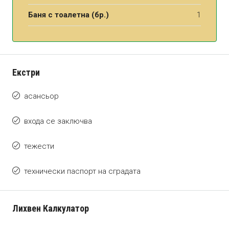
Баня с тоалетна (бр.)
1
Екстри
асансьор
входа се заключва
тежести
технически паспорт на сградата
Лихвен Калкулатор