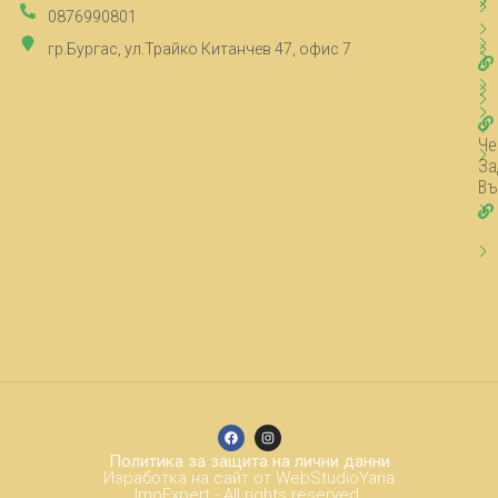
0876990801
гр.Бургас, ул.Трайко Китанчев 47, офис 7
Че
За
Въ
Политика за защита на лични данни
Изработка на сайт от WebStudioYana
ImoExpert - All rights reserved.