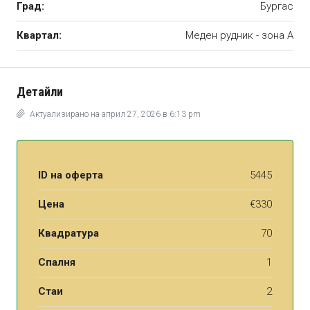
Град:
Бургас
Квартал:
Меден рудник - зона А
Детайли
Актуализирано на април 27, 2026 в 6:13 pm
ID на оферта
5445
Цена
€330
Квадратура
70
Спалня
1
Стаи
2