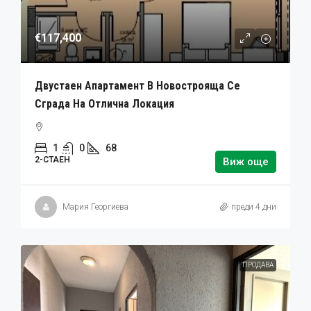
€117,400
Двустаен Апартамент В Новострояща Се
Сграда На Отлична Локация
1
0
68
2-СТАЕН
Виж още
Мария Георгиева
преди 4 дни
ПРОДАВА