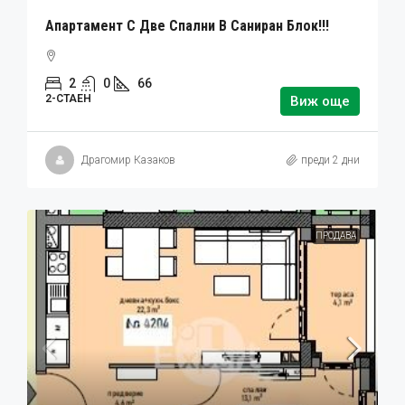
Апартамент С Две Спални В Саниран Блок!!!
2
0
66
2-СТАЕН
Виж още
Драгомир Казаков
преди 2 дни
ПРОДАВА