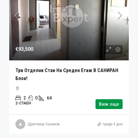
€93,500
Три Отделни Стаи На Среден Етаж В САНИРАН
Блок!
2
0
64
2-СТАЕН
Виж още
Драгомир Казаков
преди 4 дни