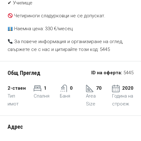
✔ Училище
Четириноги сладурковци не се допускат.
Наемна цена: 330 €/месец
За повече информация и организиране на оглед,
свържете се с нас и цитирайте този код: 5445
Общ Преглед
ID на оферта:
5445
2-стаен
1
0
70
2020
Тип
Спалня
Баня
Area
Година на
имот
Size
строеж
Адрес