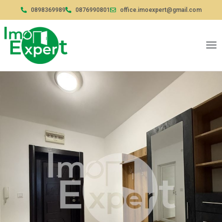
0898369989
0876990801
office.imoexpert@gmail.com