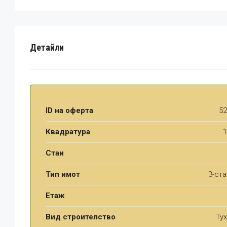
Детайли
ID на оферта
52
Квадратура
1
Стаи
Тип имот
3-ст
Етаж
Вид строителство
Ту