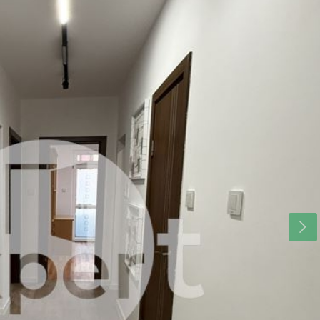
пн
вт
ср
17
18
19
авг.
авг.
авг.