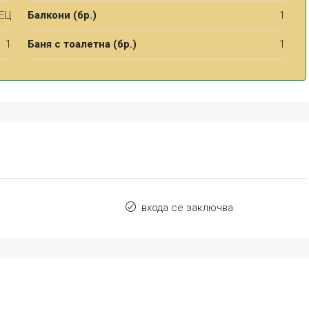
ЕЦ
Балкони (бр.)
1
1
Баня с тоалетна (бр.)
1
входа се заключва