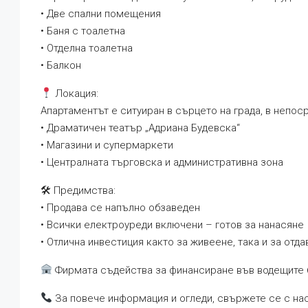
• Две спални помещения
• Баня с тоалетна
• Отделна тоалетна
• Балкон
Локация:
Апартаментът е ситуиран в сърцето на града, в непос
• Драматичен театър „Адриана Будевска“
• Магазини и супермаркети
• Централната търговска и административна зона
🛠 Предимства:
• Продава се напълно обзаведен
• Всички електроуреди включени – готов за нанасяне
• Отлична инвестиция както за живеене, така и за отд
Фирмата съдейства за финансиране във водещите 
За повече информация и огледи, свържете се с нас 