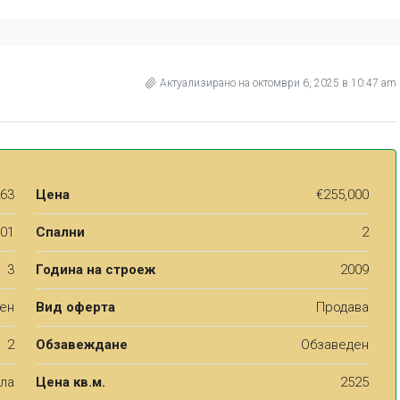
Актуализирано на октомври 6, 2025 в 10:47 am
63
Цена
€255,000
01
Спални
2
3
Година на строеж
2009
аен
Вид оферта
Продава
2
Обзавеждане
Обзаведен
хла
Цена кв.м.
2525