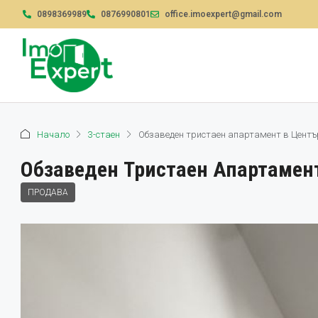
0898369989
0876990801
office.imoexpert@gmail.com
Начало
3-стаен
Обзаведен тристаен апартамент в Центъ
Обзаведен Тристаен Апартамент
ПРОДАВА