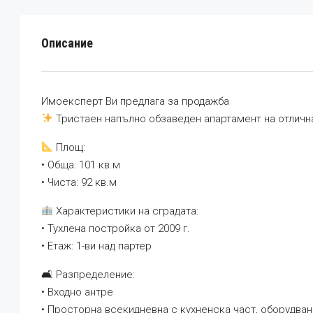
Описание
Имоексперт Ви предлага за продажба
Тристаен напълно обзаведен апартамент на отлична
Площ:
• Обща: 101 кв.м
• Чиста: 92 кв.м
Характеристики на сградата:
• Тухлена постройка от 2009 г.
• Етаж: 1-ви над партер
🛋 Разпределение:
• Входно антре
• Просторна всекидневна с кухненска част, оборудва