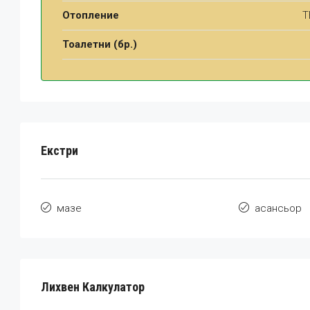
Отопление
Т
Тоалетни (бр.)
Екстри
мазе
асансьор
Лихвен Калкулатор