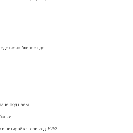
редствена близост до:
аване под наем
банки.
и цитирайте този код: 5263