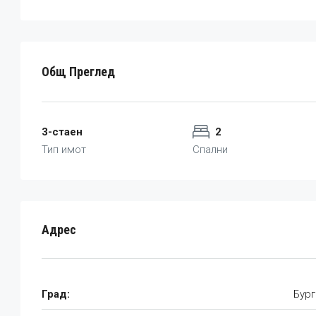
Общ Преглед
3-стаен
2
Тип имот
Спални
Адрес
Град:
Бург