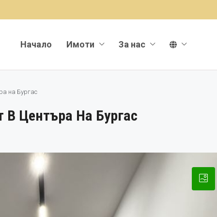
Начало
Имоти
За нас
ра на Бургас
 В Центъра На Бургас