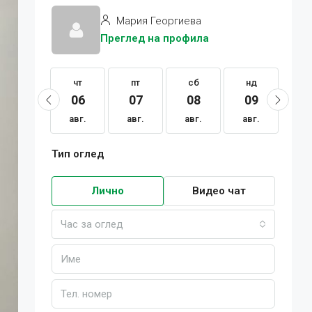
Мария Георгиева
Преглед на профила
чт
чт
пт
сб
нд
п
20
06
07
08
09
1
авг.
авг.
авг.
авг.
авг.
ав
Тип оглед
Лично
Видео чат
Час за оглед