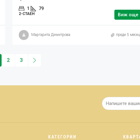
1
79
2-СТАЕН
Виж още
Маргарита Димитрова
преди 5 месе
2
3
КАТЕГОРИИ
КВАРТ