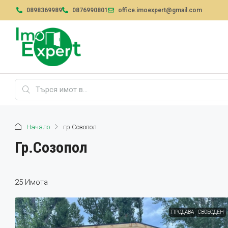
0898369989
0876990801
office.imoexpert@gmail.com
Начало
гр.Созопол
Гр.Созопол
25 Имотa
ПРОДАВА
СВОБОДЕН