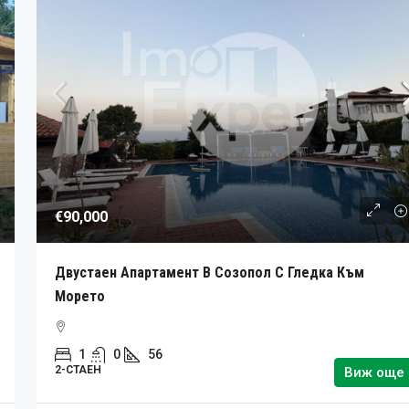
€90,000
Двустаен Апартамент В Созопол С Гледка Към
Морето
1
0
56
2-СТАЕН
Виж още