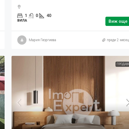
1
0
40
ВИЛА
Виж още
Мария Георгиева
преди 2 месе
ПРОДАВ