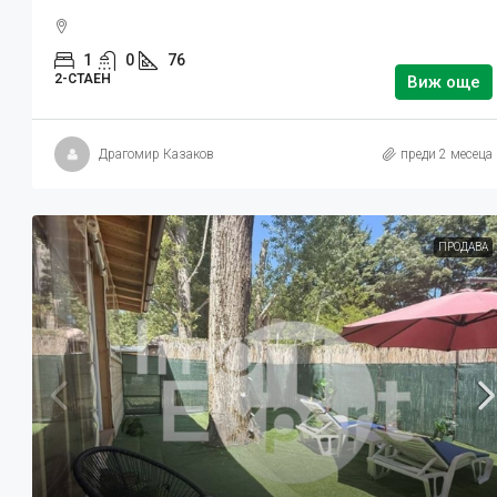
1
0
76
2-СТАЕН
Виж още
Драгомир Казаков
преди 2 месеца
ПРОДАВА