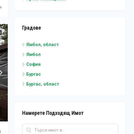
и
Градове
А
Ямбол, област
Ямбол
София
Бургас
Бургас, област
Намерете Подходящ Имот
а