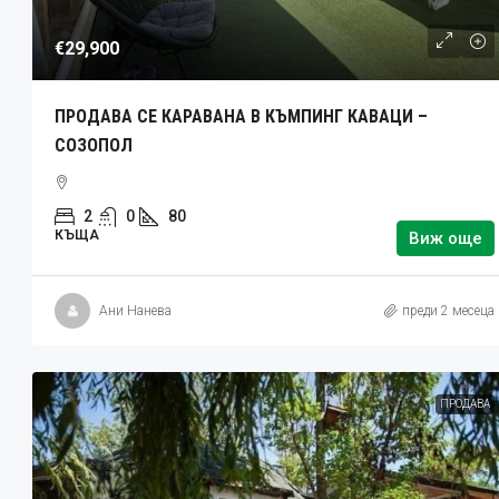
€29,900
ПРОДАВА СЕ КАРАВАНА В КЪМПИНГ КАВАЦИ –
СОЗОПОЛ
2
0
80
КЪЩА
Виж още
Ани Нанева
преди 2 месеца
ПРОДАВА