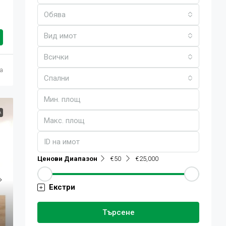
Обява
Вид имот
Всички
ца
Спални
А
Ценови Диапазон
€50
€25,000
Екстри
Търсене