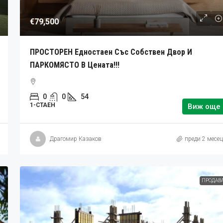
€79,500
ПРОСТОРЕН Едностаен Със Собствен Двор И
ПАРКОМЯСТО В Цената!!!
0
0
54
1-СТАЕН
Виж още
Драгомир Казаков
преди 2 месе
ПРОДАВ