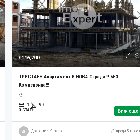
€116,700
ТРИСТАЕН Апартамент В НОВА Сграда!!! БЕЗ
Комисионна!!!
1
90
3-СТАЕН
Виж още
Драгомир Казаков
преди 5 месе