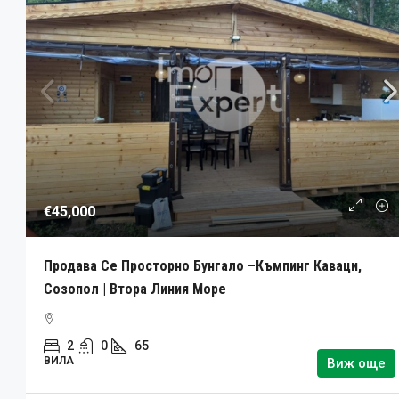
€45,000
Продава Се Просторно Бунгало –Къмпинг Каваци,
Созопол | Втора Линия Море
2
0
65
ВИЛА
Виж още