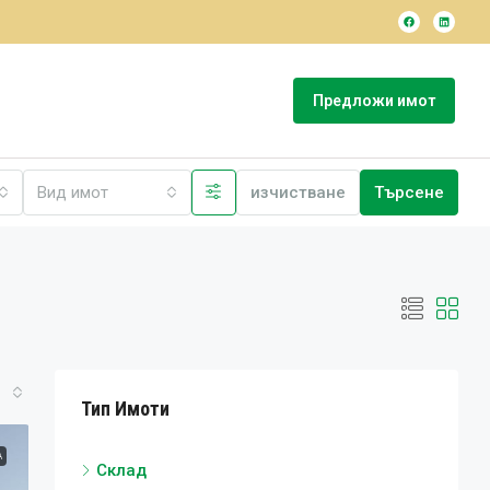
Предложи имот
Вид имот
изчистване
Търсене
Тип Имоти
А
Склад