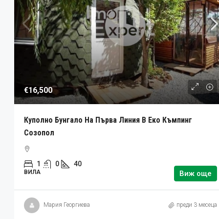
€16,500
Куполно Бунгало На Първа Линия В Еко Къмпинг
Созопол
1
0
40
ВИЛА
Виж още
Мария Георгиева
преди 3 месеца