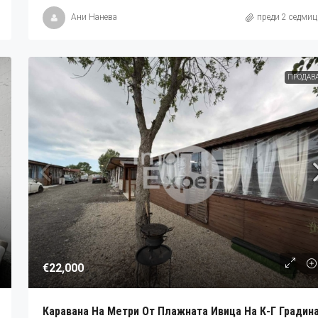
Ани Нанева
преди 2 седмиц
ПРОДАВ
€22,000
Каравана На Метри От Плажната Ивица На К-Г Градин