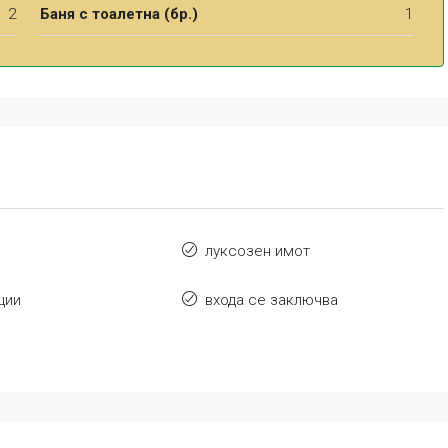
2
Баня с тоалетна (бр.)
1
луксозен имот
ции
входа се заключва