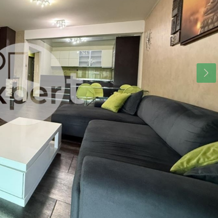
ср
чт
пт
19
20
21
авг.
авг.
авг.