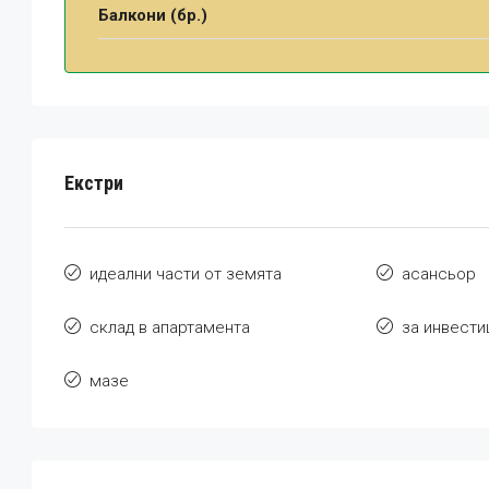
Балкони (бр.)
Екстри
идеални части от земята
асансьор
склад в апартамента
за инвести
мазе