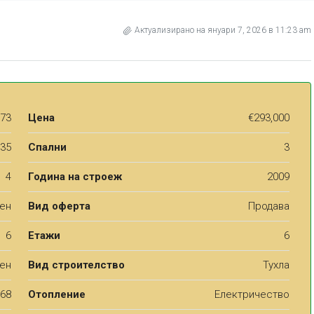
Актуализирано на януари 7, 2026 в 11:23 am
73
Цена
€293,000
35
Спални
3
4
Година на строеж
2009
аен
Вид оферта
Продава
6
Етажи
6
ен
Вид строителство
Тухла
68
Отопление
Електричество