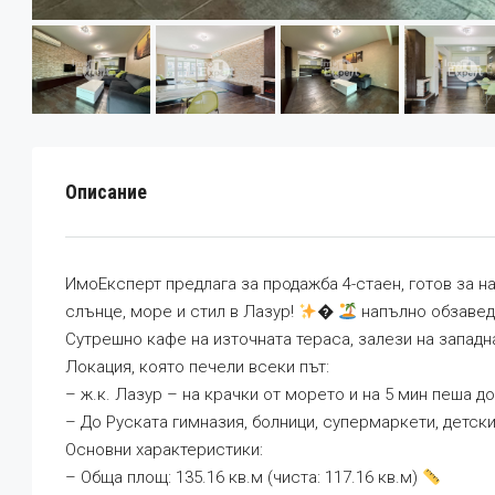
Описание
ИмоЕксперт предлага за продажба 4-стаен, готов за на
слънце, море и стил в Лазур!
�
напълно обзавед
Сутрешно кафе на източната тераса, залези на западн
Локация, която печели всеки път:
– ж.к. Лазур – на крачки от морето и на 5 мин пеша 
– До Руската гимназия, болници, супермаркети, детск
Основни характеристики:
– Обща площ: 135.16 кв.м (чиста: 117.16 кв.м)