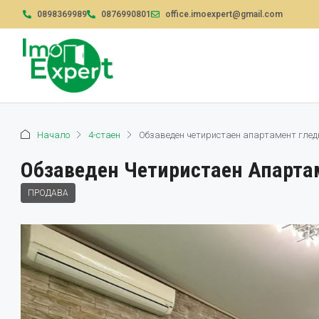
0898369989
0876990801
office.imoexpert@gmail.com
Начало
4-стаен
Обзаведен четиристаен апартамент гледка
Обзаведен Четиристаен Апартам
ПРОДАВА