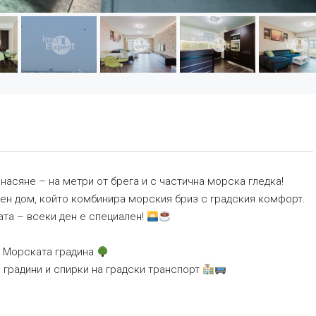
насяне – на метри от брега и с частична морска гледка!
ен дом, който комбинира морския бриз с градския комфорт.
ата – всеки ден е специален!
до Морската градина
и градини и спирки на градски транспорт