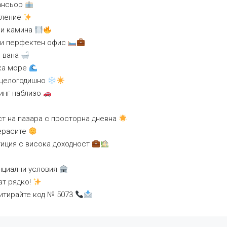
сансьор
етление
 и камина
или перфектен офис
и вана
дка море
 целогодишно
кинг наблизо
ст на пазара с просторна дневна
терасите
тиция с висока доходност
нциални условия
ат рядко!
цитирайте код № 5073