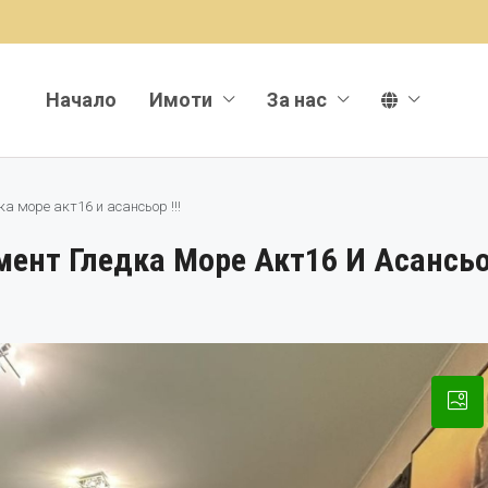
Начало
Имоти
За нас
 море акт16 и асансьор !!!
ент Гледка Море Акт16 И Асансьор