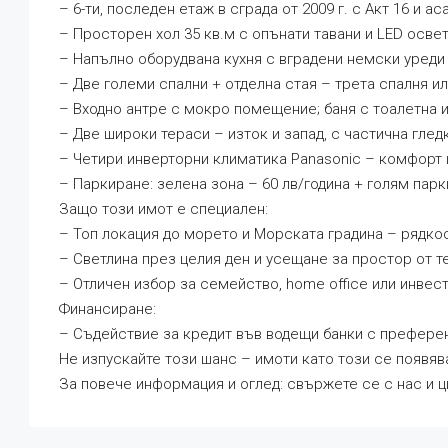
– 6-ти, последен етаж в сграда от 2009 г. с Акт 16 и а
– Просторен хол 35 кв.м с опънати тавани и LED осв
– Напълно оборудвана кухня с вградени немски уреди
– Две големи спални + отделна стая – трета спалня 
– Входно антре с мокро помещение; баня с тоалетна 
– Две широки тераси – изток и запад, с частична гле
– Четири инверторни климатика Panasonic – комфорт
– Паркиране: зелена зона – 60 лв/година + голям пар
Защо този имот е специален:
– Топ локация до морето и Морската градина – рядко
– Светлина през целия ден и усещане за простор от 
– Отличен избор за семейство, home office или инвес
Финансиране:
– Съдействие за кредит във водещи банки с префере
Не изпускайте този шанс – имоти като този се появяв
За повече информация и оглед: свържете се с нас и 