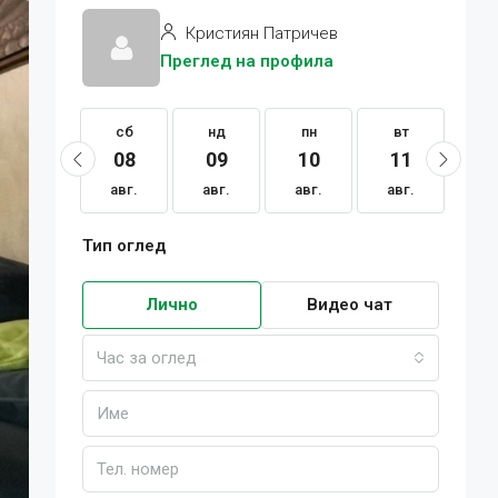
Кристиян Патричев
Преглед на профила
сб
сб
нд
пн
вт
с
22
08
09
10
11
1
авг.
авг.
авг.
авг.
авг.
ав
Тип оглед
Лично
Видео чат
Час за оглед