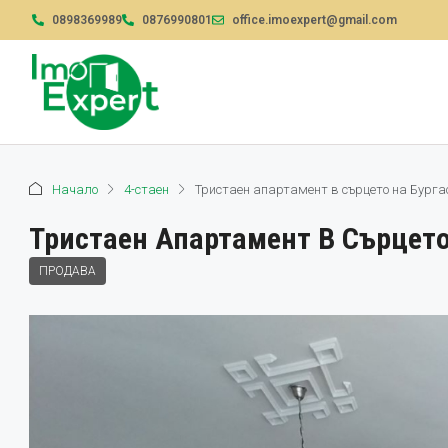
0898369989
0876990801
office.imoexpert@gmail.com
Начало
4-стаен
Тристаен апартамент в сърцето на Бурга
Тристаен Апартамент В Сърцето
ПРОДАВА