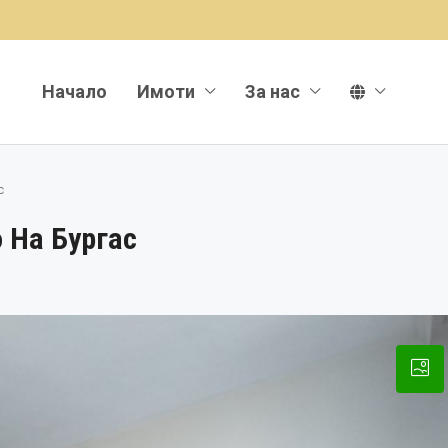
Начало
Имоти
За нас
с
 На Бургас