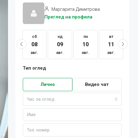
Маргарита Димитрова
Преглед на профила
сб
сб
нд
пн
вт
с
22
08
09
10
11
1
авг.
авг.
авг.
авг.
авг.
ав
Тип оглед
Лично
Видео чат
Час за оглед