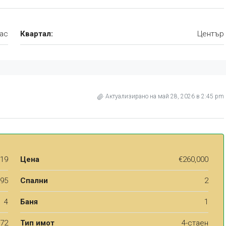
ас
Квартал:
Център
Актуализирано на май 28, 2026 в 2:45 pm
19
Цена
€260,000
95
Спални
2
4
Баня
1
72
Тип имот
4-стаен