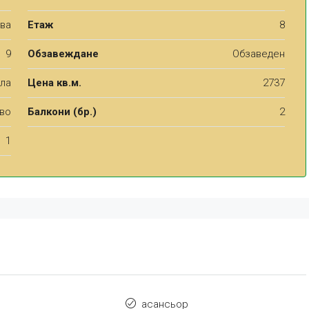
ва
Етаж
8
9
Обзавеждане
Обзаведен
хла
Цена кв.м.
2737
во
Балкони (бр.)
2
1
асансьор