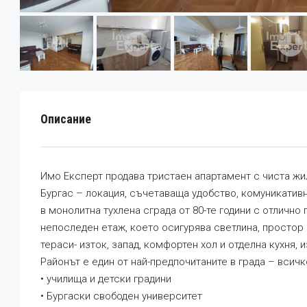
Описание
Имо Експерт продава тристаен апартамент с чиста жил
Бургас – локация, съчетаваща удобство, комуникативн
в монолитна тухлена сграда от 80-те години с отличн
непоследен етаж, което осигурява светлина, простор 
тераси- изток, запад, комфортен хол и отделна кухня
Районът е един от най-предпочитаните в града – всич
• училища и детски градини
• Бургаски свободен университет