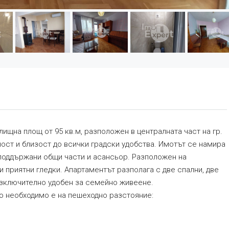
ищна площ от 95 кв.м, разположен в централната част на гр.
ост и близост до всички градски удобства. Имотът се намира
о поддържани общи части и асансьор. Разположен на
и приятни гледки. Апартаментът разполага с две спални, две
, изключително удобен за семейно живеене.
ко необходимо е на пешеходно разстояние: