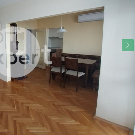
ср
чт
пт
19
20
21
авг.
авг.
авг.